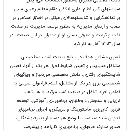
بانک اطلاعاتی مدیران به‌منظور انتصابات آتی، پیرو
سیاست‎های کلی نظام اداری ابلاغی مقام معظم رهبری مبنی
بر «دانش‎گرایی و شایسته‎سالاری مبتنی بر اخلاق اسلامی در
نصب و ارتقای مدیران» به منظور توسعه مدیریت در صنعت
نفت و تربیت و معرفی نسلی نو از مدیران در این صنعت، در
سال ۱۳۹۳ آغاز به کار کرد.
تعیین مشاغل هدف در سطح صنعت نفت، سطح‎بندی
مشاغل مدیریتی و تعیین شرایط احراز هر یک از آنها، تعیین
شایستگی‎های رفتاری، دانش تخصصی موردنیاز و ویژگی‎های
شخصیتی برای هر یک از مشاغل، اعلام فراخوان عمومی به
تمامی افراد شاغل در صنعت نفت مرتبط با هر شغل،
ارزیابی و سنجش داوطلبان، برنامه‎ریزی آموزشی، توسعه
فردی، کارورزی، مانیتورینگ و مربی‎گری، اجرای برنامه‎های
تدوین شده متناسب با وضع هر دسته از پذیرفته‎شدگان،
صدور مدارک حرفه‎ای، برنامه‎ریزی کارراهه و پیشرفت