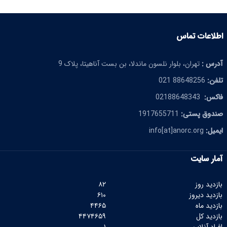
اطلاعات تماس
آدرس :
تهران، بلوار نلسون ماندلا، بن بست آناهیتا، پلاک 9
تلفن:
88648256 021
فاکس:
02188648343
صندوق پستی:
1917655711
ایمیل:
info[at]anorc.org
آمار سایت
بازدید روز
۸۲
بازدید دیروز
۶۱۰
بازدید ماه
۴۴۶۵
بازدید کل
۴۴۷۴۶۵۹