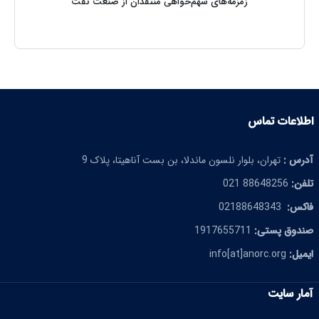
زمزمه‌های سهم‌خواهی منتقدان از صنعت نفت
اطلاعات تماس
آدرس :
تهران، بلوار نلسون ماندلا، بن بست آناهیتا، پلاک 9
تلفن:
88648256 021
فاکس:
02188648343
صندوق پستی:
1917655711
ایمیل:
info[at]anorc.org
آمار سایت