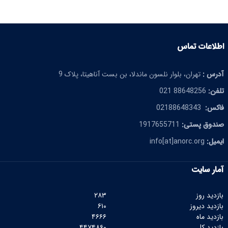
اطلاعات تماس
آدرس :
تهران، بلوار نلسون ماندلا، بن بست آناهیتا، پلاک 9
تلفن:
88648256 021
فاکس:
02188648343
صندوق پستی:
1917655711
ایمیل:
info[at]anorc.org
آمار سایت
بازدید روز
۲۸۳
بازدید دیروز
۶۱۰
بازدید ماه
۴۶۶۶
بازدید کل
۴۴۷۴۸۶۰