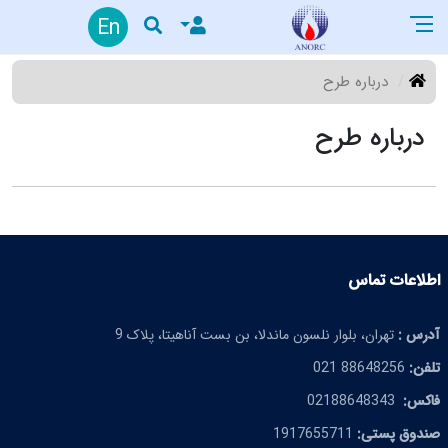
En
درباره طرح
درباره طرح
اطلاعات تماس
آدرس :
تهران، بلوار نلسون ماندلا، بن بست آناهیتا، پلاک 9
تلفن:
88648256 021
فاکس:
02188648343
صندوق پستی:
1917655711