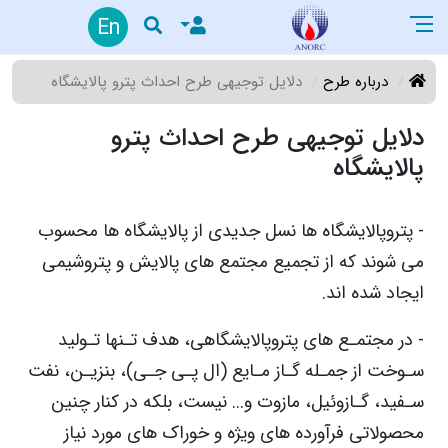
En
درباره طرح
دلایل توجیهی طرح احداث پترو پالایشگاه
دلایل توجیهی طرح احداث پترو
پالایشگاه
- پتروپالایشگاه ها نسل جدیدی از پالایشگاه ها محسوب
می شوند که از تجمیع مجتمع های پالایش و پتروشیمی
ایجاد شده اند.
- در مجتمـع های پتروپالایشگاهی، هدف تـنها تـولید
سـوخت از جمـله گـاز مـایع (ال پـی جـی)، بنزیـن، نفت
سـفید، گـازوئیل، مازوت و... نیست، بلکه در کنار چنین
محصولاتی فرآورده های ویژه و خوراک های مورد نیاز