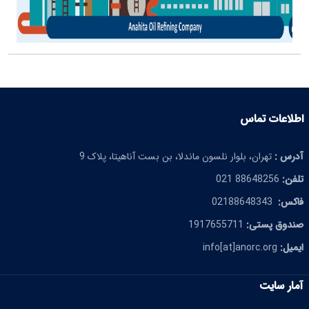
اطلاعات تماس
آدرس :
تهران، بلوار نلسون ماندلا، بن بست آناهیتا، پلاک 9
تلفن:
88648256 021
فاکس:
02188648343
صندوق پستی:
1917655711
ایمیل:
info[at]anorc.org
آمار سایت